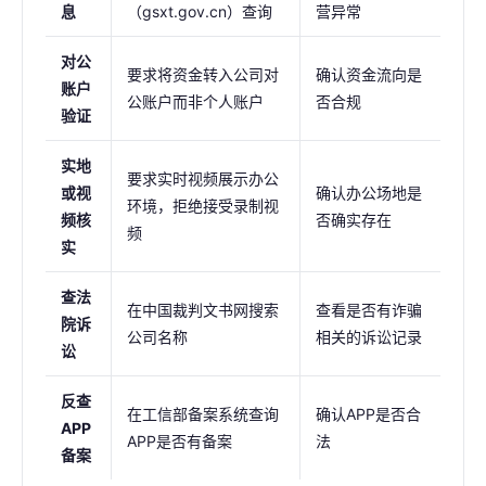
息
（gsxt.gov.cn）查询
营异常
对公
要求将资金转入公司对
确认资金流向是
账户
公账户而非个人账户
否合规
验证
实地
要求实时视频展示办公
或视
确认办公场地是
环境，拒绝接受录制视
频核
否确实存在
频
实
查法
在中国裁判文书网搜索
查看是否有诈骗
院诉
公司名称
相关的诉讼记录
讼
反查
在工信部备案系统查询
确认APP是否合
APP
APP是否有备案
法
备案