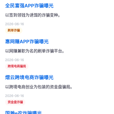
全民富强APP诈骗曝光
以签到领钱为诱饵的诈骗变种。
2026-06-16
刷单诈骗
惠网赚APP诈骗曝光
以网赚兼职为名的刷单诈骗平台。
2026-06-16
跨境电商骗局
熠云跨境电商诈骗曝光
以跨境电商创业为包装的资金盘骗局。
2026-06-16
资金盘诈骗
国瀚e农诈骗曝光