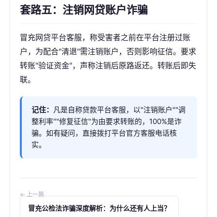
套路五：注销网贷账户诈骗
冒充网贷平台客服，称受害者之前在平台注册过账
户，为配合"清退"需注销账户，否则影响征信。要求
转账"验证资金"，声称注销后原路返还。转账后即失
联。
记住：
凡是自称贷款平台客服，以"注销账户""调
整利率""修复征信"为由要求转账的，100%是诈
骗。如有疑问，直接拨打平台官方客服电话核
实。
← 上一篇
冒充公检法诈骗深度解析：为什么还有人上当？