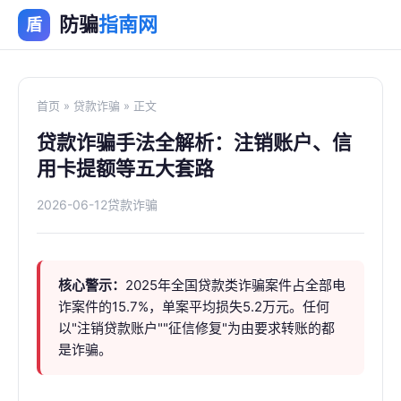
防骗
指南网
盾
首页
»
贷款诈骗
» 正文
贷款诈骗手法全解析：注销账户、信
用卡提额等五大套路
2026-06-12
贷款诈骗
核心警示：
2025年全国贷款类诈骗案件占全部电
诈案件的15.7%，单案平均损失5.2万元。任何
以"注销贷款账户""征信修复"为由要求转账的都
是诈骗。