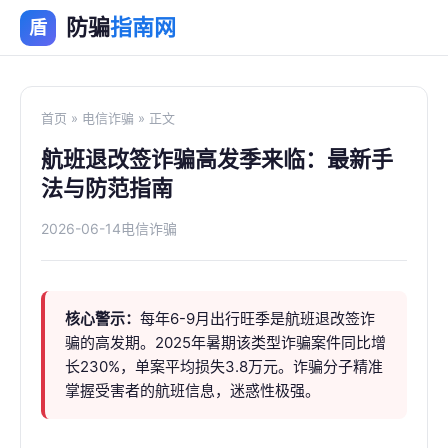
防骗
指南网
盾
首页
»
电信诈骗
» 正文
航班退改签诈骗高发季来临：最新手
法与防范指南
2026-06-14
电信诈骗
核心警示：
每年6-9月出行旺季是航班退改签诈
骗的高发期。2025年暑期该类型诈骗案件同比增
长230%，单案平均损失3.8万元。诈骗分子精准
掌握受害者的航班信息，迷惑性极强。