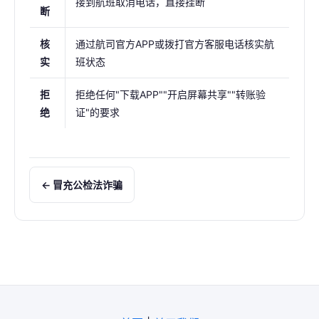
接到航班取消电话，直接挂断
断
核
通过航司官方APP或拨打官方客服电话核实航
实
班状态
拒
拒绝任何"下载APP""开启屏幕共享""转账验
绝
证"的要求
← 冒充公检法诈骗