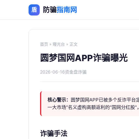
防骗
指南网
盾
首页
»
曝光台
» 正文
圆梦国网APP诈骗曝光
2026-06-16
资金盘诈骗
核心警示：
圆梦国网APP已被多个反诈平台
一大市场"名义虚构高额返利的"国网分红股
诈骗手法